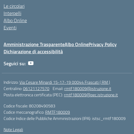
Le circolari
Interpelli
Albo Online
Eventi
Amministrazione Trasparente
Albo Online
Privacy Policy
Dichiarazione di accessibilità
Seguici su:
Indirizzo:
Via Cesare Minardi 15-17-19 00044 Frascati ( RM )
Centralino:
06121127570
Email:
rmtf180009@istruzione.it
Posta elettronica certificata (PEC):
rmtf180009@pec.istruzione.it
Codice fiscale: 80208490583
Codice meccanografico:
RMTF180009
Codice Indice delle Pubbliche Amministrazioni (IPA): istsc_rmtf180009
Note Legali