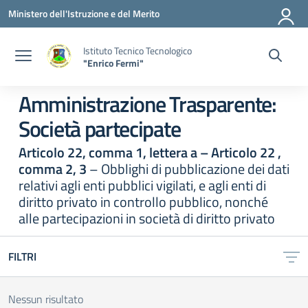
Vai ai contenuti
Vai al menu di navigazione
Vai al footer
Ministero dell'Istruzione e del Merito
Istituto Tecnico Tecnologico
"Enrico Fermi"
Amministrazione Trasparente:
Società partecipate
Articolo 22, comma 1, lettera a – Articolo 22 ,
comma 2, 3
– Obblighi di pubblicazione dei dati
relativi agli enti pubblici vigilati, e agli enti di
diritto privato in controllo pubblico, nonché
alle partecipazioni in società di diritto privato
FILTRI
Nessun risultato