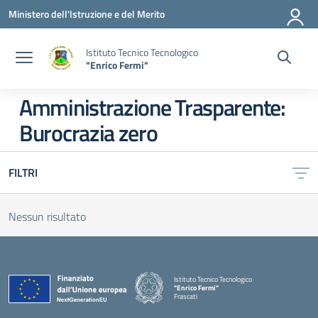
Vai ai contenuti
Vai al menu di navigazione
Vai al footer
Ministero dell'Istruzione e del Merito
Istituto Tecnico Tecnologico
"Enrico Fermi"
Amministrazione Trasparente:
Burocrazia zero
FILTRI
Nessun risultato
Istituto Tecnico Tecnologico
"Enrico Fermi"
Frascati