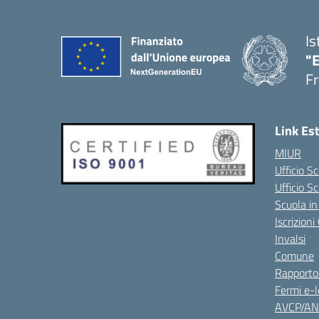
Is
"
Fr
Link Es
MIUR
Ufficio Sc
Ufficio S
Scuola in
Iscrizion
Invalsi
Comune
Rapporto
Fermi e-l
AVCP/A