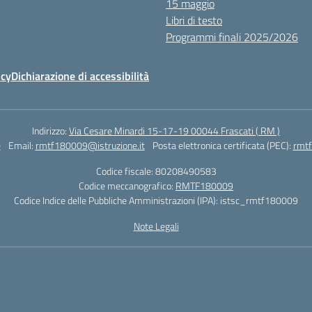
15 maggio
Libri di testo
Programmi finali 2025/2026
icy
Dichiarazione di accessibilità
Indirizzo:
Via Cesare Minardi 15-17-19 00044 Frascati ( RM )
0
Email:
rmtf180009@istruzione.it
Posta elettronica certificata (PEC):
rmtf
Codice fiscale: 80208490583
Codice meccanografico:
RMTF180009
Codice Indice delle Pubbliche Amministrazioni (IPA): istsc_rmtf180009
Note Legali