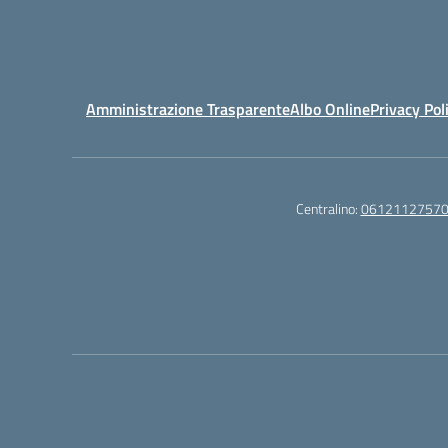
Amministrazione Trasparente
Albo Online
Privacy Pol
Centralino:
0612112757