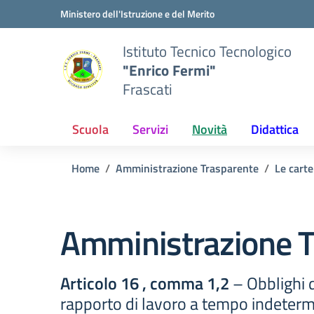
Vai ai contenuti
Vai al menu di navigazione
Vai al footer
Ministero dell'Istruzione e del Merito
Istituto Tecnico Tecnologico
"Enrico Fermi"
Frascati
Scuola
Servizi
Novità
Didattica
Home
Amministrazione Trasparente
Le carte
Amministrazione T
Articolo 16 , comma 1,2
– Obblighi d
rapporto di lavoro a tempo indeter