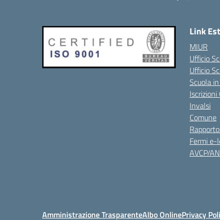
Link Es
MIUR
Ufficio Sc
Ufficio S
Scuola in
Iscrizion
Invalsi
Comune
Rapporto
Fermi e-l
AVCP/A
Amministrazione Trasparente
Albo Online
Privacy Pol