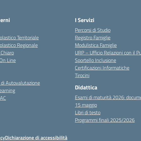
terni
I Servizi
Percorsi di Studio
olastico Territoriale
Registro Famiglie
colastico Regionale
Modulistica Famiglie
 Chiaro
URP – Ufficio Relazioni con il P
i On Line
Sportello Inclusione
Certificazioni Informatiche
Tirocini
 di Autovalutazione
Didattica
earning
Esami di maturità 2026: docum
NAC
15 maggio
Libri di testo
Programmi finali 2025/2026
icy
Dichiarazione di accessibilità