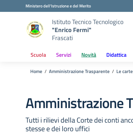
Vai ai contenuti
Vai al menu di navigazione
Vai al footer
Ministero dell'Istruzione e del Merito
Istituto Tecnico Tecnologico
"Enrico Fermi"
Frascati
Scuola
Servizi
Novità
Didattica
Home
Amministrazione Trasparente
Le carte
Amministrazione T
Tutti i rilievi della Corte dei conti a
stesse e dei loro uffici