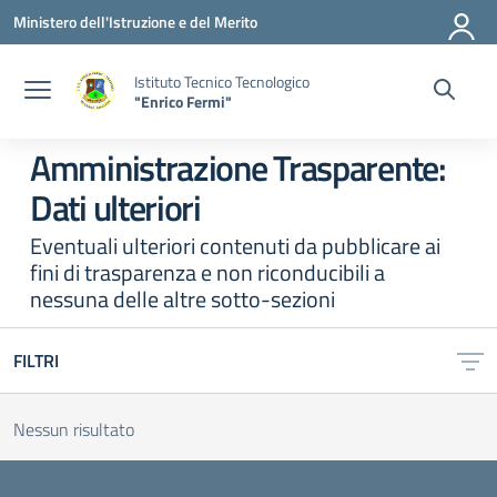
Vai ai contenuti
Vai al menu di navigazione
Vai al footer
Ministero dell'Istruzione e del Merito
Istituto Tecnico Tecnologico
"Enrico Fermi"
Amministrazione Trasparente:
Dati ulteriori
Eventuali ulteriori contenuti da pubblicare ai
fini di trasparenza e non riconducibili a
nessuna delle altre sotto-sezioni
FILTRI
Nessun risultato