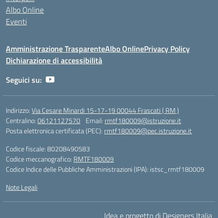
Albo Online
Eventi
Amministrazione Trasparente
Albo Online
Privacy Policy
Dichiarazione di accessibilità
Seguici su:
Indirizzo:
Via Cesare Minardi 15-17-19 00044 Frascati ( RM )
Centralino:
06121127570
Email:
rmtf180009@istruzione.it
Posta elettronica certificata (PEC):
rmtf180009@pec.istruzione.it
Codice fiscale: 80208490583
Codice meccanografico:
RMTF180009
Codice Indice delle Pubbliche Amministrazioni (IPA): istsc_rmtf180009
Note Legali
Idea e progetto di Designers Italia