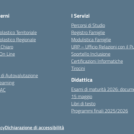
terni
I Servizi
Percorsi di Studio
olastico Territoriale
Registro Famiglie
colastico Regionale
Modulistica Famiglie
 Chiaro
URP – Ufficio Relazioni con il P
i On Line
Sportello Inclusione
Certificazioni Informatiche
Tirocini
 di Autovalutazione
Didattica
earning
Esami di maturità 2026: docum
NAC
15 maggio
Libri di testo
Programmi finali 2025/2026
icy
Dichiarazione di accessibilità