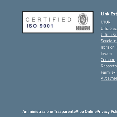
Link Es
MIUR
Ufficio Sc
Ufficio S
Scuola in
Iscrizion
Invalsi
Comune
Rapporto
Fermi e-l
AVCP/A
Amministrazione Trasparente
Albo Online
Privacy Pol