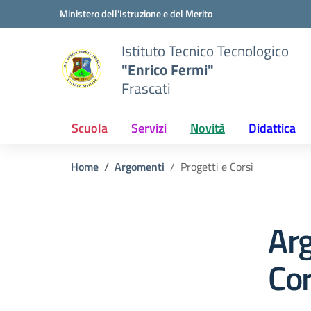
Vai ai contenuti
Vai al menu di navigazione
Vai al footer
Ministero dell'Istruzione e del Merito
Istituto Tecnico Tecnologico
"Enrico Fermi"
Frascati
Scuola
Servizi
Novità
Didattica
Home
Argomenti
Progetti e Corsi
Arg
Cor