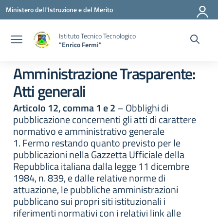
Vai ai contenuti
Vai al menu di navigazione
Vai al footer
Ministero dell'Istruzione e del Merito
Istituto Tecnico Tecnologico
"Enrico Fermi"
Amministrazione Trasparente:
Atti generali
Articolo 12, comma 1 e 2
– Obblighi di
pubblicazione concernenti gli atti di carattere
normativo e amministrativo generale
1. Fermo restando quanto previsto per le
pubblicazioni nella Gazzetta Ufficiale della
Repubblica italiana dalla legge 11 dicembre
1984, n. 839, e dalle relative norme di
attuazione, le pubbliche amministrazioni
pubblicano sui propri siti istituzionali i
riferimenti normativi con i relativi link alle