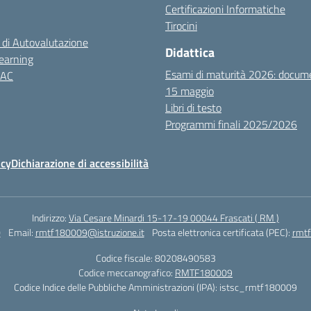
Certificazioni Informatiche
Tirocini
 di Autovalutazione
Didattica
earning
Esami di maturità 2026: docum
NAC
15 maggio
Libri di testo
Programmi finali 2025/2026
icy
Dichiarazione di accessibilità
Indirizzo:
Via Cesare Minardi 15-17-19 00044 Frascati ( RM )
0
Email:
rmtf180009@istruzione.it
Posta elettronica certificata (PEC):
rmtf
Codice fiscale: 80208490583
Codice meccanografico:
RMTF180009
Codice Indice delle Pubbliche Amministrazioni (IPA): istsc_rmtf180009