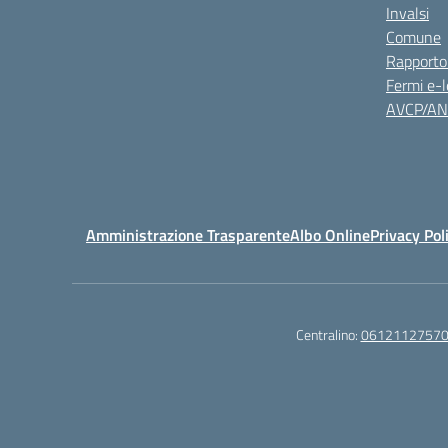
Invalsi
Comune
Rapporto
Fermi e-l
AVCP/A
Amministrazione Trasparente
Albo Online
Privacy Pol
Centralino:
0612112757