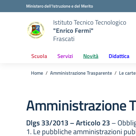
Vai ai contenuti
Vai al menu di navigazione
Vai al footer
Ministero dell'Istruzione e del Merito
Istituto Tecnico Tecnologico
"Enrico Fermi"
Frascati
Scuola
Servizi
Novità
Didattica
Home
Amministrazione Trasparente
Le carte
Amministrazione T
Dlgs 33/2013 – Articolo 23
– Obblig
1. Le pubbliche amministrazioni pubbl