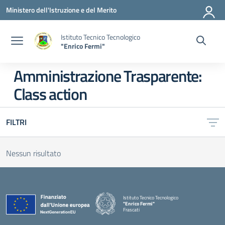
Vai ai contenuti
Vai al menu di navigazione
Vai al footer
Ministero dell'Istruzione e del Merito
Istituto Tecnico Tecnologico
"Enrico Fermi"
Amministrazione Trasparente:
Class action
FILTRI
Nessun risultato
Istituto Tecnico Tecnologico
"Enrico Fermi"
Frascati