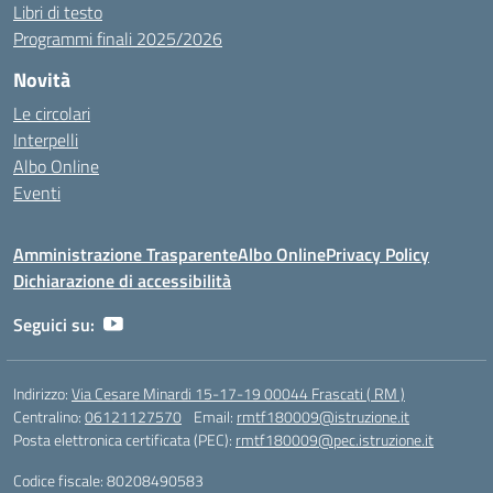
Libri di testo
Programmi finali 2025/2026
Novità
Le circolari
Interpelli
Albo Online
Eventi
Amministrazione Trasparente
Albo Online
Privacy Policy
Dichiarazione di accessibilità
Seguici su:
Indirizzo:
Via Cesare Minardi 15-17-19 00044 Frascati ( RM )
Centralino:
06121127570
Email:
rmtf180009@istruzione.it
Posta elettronica certificata (PEC):
rmtf180009@pec.istruzione.it
Codice fiscale: 80208490583