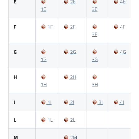
E
2E
4E
1E
3E
F
1F
2F
4F
3F
G
2G
4G
1G
3G
H
2H
1H
3H
I
1I
2I
3I
4I
L
1L
2L
M
2M