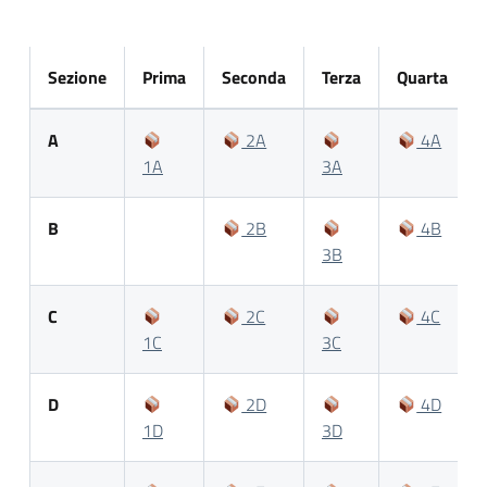
Sezione
Prima
Seconda
Terza
Quarta
A
2A
4A
1A
3A
B
2B
4B
3B
C
2C
4C
1C
3C
D
2D
4D
1D
3D