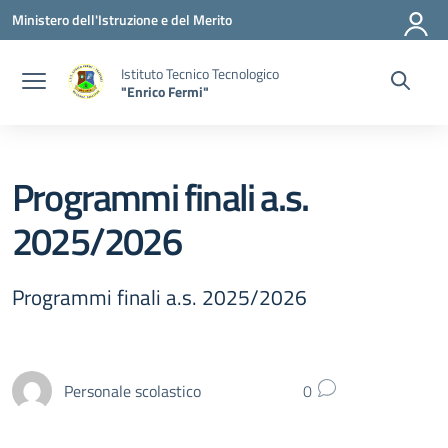
Vai ai contenuti
Vai al menu di navigazione
Vai al footer
Ministero dell'Istruzione e del Merito
Istituto Tecnico Tecnologico
"Enrico Fermi"
Programmi finali a.s.
2025/2026
Programmi finali a.s. 2025/2026
Personale scolastico
0