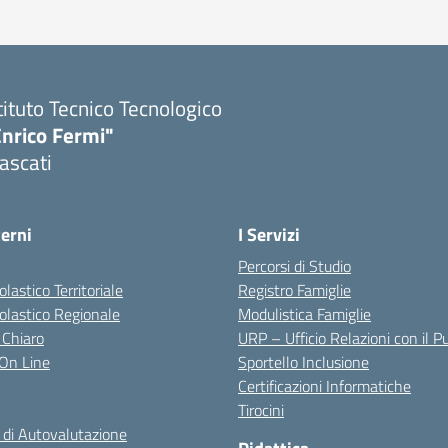
tituto Tecnico Tecnologico
Enrico Fermi"
ascati
terni
I Servizi
Percorsi di Studio
olastico Territoriale
Registro Famiglie
colastico Regionale
Modulistica Famiglie
 Chiaro
URP – Ufficio Relazioni con il P
i On Line
Sportello Inclusione
Certificazioni Informatiche
Tirocini
 di Autovalutazione