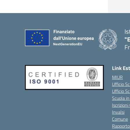
Is
"
Fr
Link Es
MIUR
Ufficio Sc
Ufficio S
Scuola in
Iscrizion
Invalsi
Comune
Rapporto