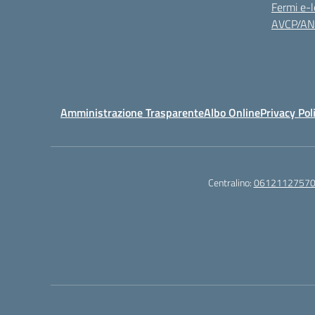
Fermi e-l
AVCP/A
Amministrazione Trasparente
Albo Online
Privacy Pol
Centralino:
0612112757