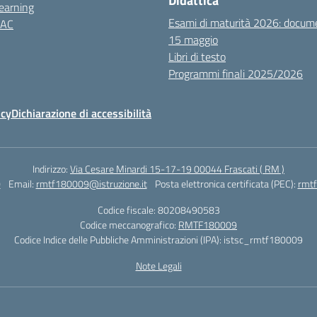
Didattica
earning
Esami di maturità 2026: docum
NAC
15 maggio
Libri di testo
Programmi finali 2025/2026
icy
Dichiarazione di accessibilità
Indirizzo:
Via Cesare Minardi 15-17-19 00044 Frascati ( RM )
0
Email:
rmtf180009@istruzione.it
Posta elettronica certificata (PEC):
rmtf
Codice fiscale: 80208490583
Codice meccanografico:
RMTF180009
Codice Indice delle Pubbliche Amministrazioni (IPA): istsc_rmtf180009
Note Legali