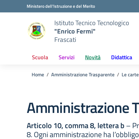
Vai ai contenuti
Vai al menu di navigazione
Vai al footer
Ministero dell'Istruzione e del Merito
Istituto Tecnico Tecnologico
"Enrico Fermi"
Frascati
Scuola
Servizi
Novità
Didattica
Home
Amministrazione Trasparente
Le carte
Amministrazione T
Articolo 10, comma 8, lettera b
– Pr
8. Ogni amministrazione ha l’obbligo 