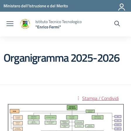
Vai ai contenuti
Vai al menu di navigazione
Vai al footer
Ministero dell'Istruzione e del Merito
Istituto Tecnico Tecnologico
"Enrico Fermi"
Organigramma 2025-2026
Stampa / Condividi