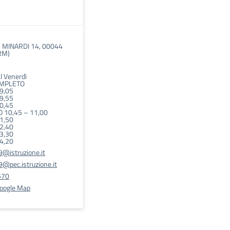
 MINARDI 14, 00044
RM)
l Venerdì
OMPLETO
09,05
09,55
10,45
 10,45 – 11,00
11,50
12,40
13,30
14,20
@istruzione.it
@pec.istruzione.it
570
Google Map