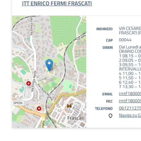
ITT ENRICO FERMI FRASCATI
VIA CESARE
INDIRIZZO
FRASCATI (
00044
CAP
Dal Lunedì a
ORARI
ORARIO C
1 08,15 – 
2 09,05 – 
3 09,55 – 
INTERVALLO
4 11,00 – 
5 11,50 – 
6 12,40 – 
7 13,30 – 
rmtf180009
EMAIL
rmtf180009
PEC
06121127
TELEFONO
Naviga su 