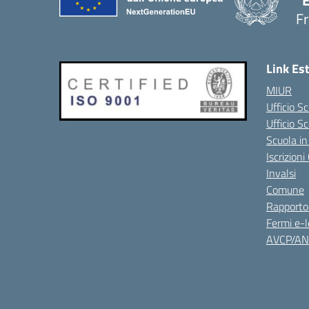
"
Fr
Link Es
MIUR
Ufficio Sc
Ufficio S
Scuola in
Iscrizion
Invalsi
Comune
Rapporto
Fermi e-l
AVCP/A