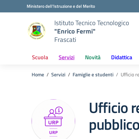
Vai ai contenuti
Vai al menu di navigazione
Vai al footer
Ministero dell'Istruzione e del Merito
Istituto Tecnico Tecnologico
"Enrico Fermi"
Frascati
Scuola
Servizi
Novità
Didattica
Home
Servizi
Famiglie e studenti
Ufficio r
Ufficio r
pubblic