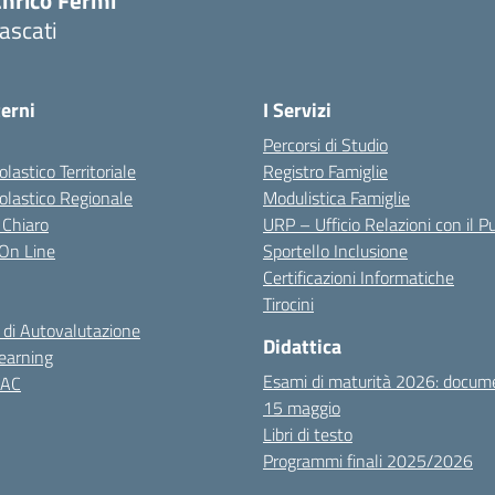
Enrico Fermi"
ascati
terni
I Servizi
Percorsi di Studio
olastico Territoriale
Registro Famiglie
colastico Regionale
Modulistica Famiglie
 Chiaro
URP – Ufficio Relazioni con il P
i On Line
Sportello Inclusione
Certificazioni Informatiche
Tirocini
 di Autovalutazione
Didattica
earning
Esami di maturità 2026: docum
NAC
15 maggio
Libri di testo
Programmi finali 2025/2026