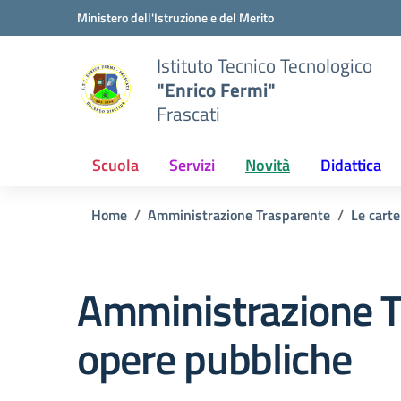
Vai ai contenuti
Vai al menu di navigazione
Vai al footer
Ministero dell'Istruzione e del Merito
Istituto Tecnico Tecnologico
"Enrico Fermi"
Frascati
Scuola
Servizi
Novità
Didattica
Home
Amministrazione Trasparente
Le carte
Amministrazione T
opere pubbliche