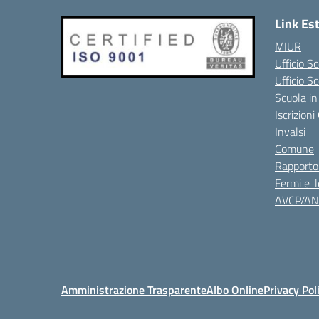
Link Es
MIUR
Ufficio Sc
Ufficio S
Scuola in
Iscrizion
Invalsi
Comune
Rapporto
Fermi e-l
AVCP/A
Amministrazione Trasparente
Albo Online
Privacy Pol