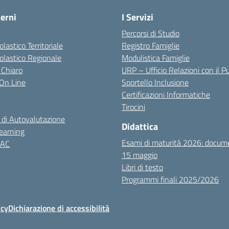
terni
I Servizi
Percorsi di Studio
olastico Territoriale
Registro Famiglie
colastico Regionale
Modulistica Famiglie
 Chiaro
URP – Ufficio Relazioni con il P
i On Line
Sportello Inclusione
Certificazioni Informatiche
Tirocini
 di Autovalutazione
Didattica
earning
Esami di maturità 2026: docum
NAC
15 maggio
Libri di testo
Programmi finali 2025/2026
icy
Dichiarazione di accessibilità