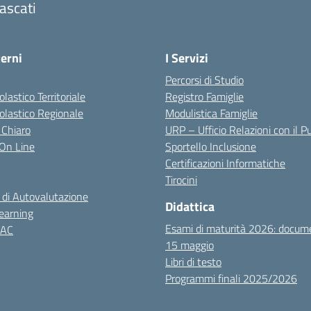
ascati
terni
I Servizi
Percorsi di Studio
olastico Territoriale
Registro Famiglie
colastico Regionale
Modulistica Famiglie
 Chiaro
URP – Ufficio Relazioni con il P
i On Line
Sportello Inclusione
Certificazioni Informatiche
Tirocini
 di Autovalutazione
Didattica
earning
Esami di maturità 2026: docum
NAC
15 maggio
Libri di testo
Programmi finali 2025/2026