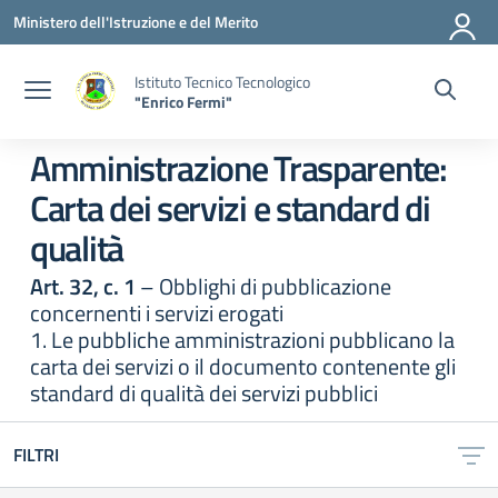
Vai ai contenuti
Vai al menu di navigazione
Vai al footer
Ministero dell'Istruzione e del Merito
Istituto Tecnico Tecnologico
"Enrico Fermi"
Amministrazione Trasparente:
Carta dei servizi e standard di
qualità
Art. 32, c. 1
– Obblighi di pubblicazione
concernenti i servizi erogati
1. Le pubbliche amministrazioni pubblicano la
carta dei servizi o il documento contenente gli
standard di qualità dei servizi pubblici
FILTRI