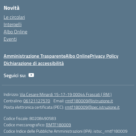
Novità
Le circolari
Interpelli
Albo Online
Eventi
Amministrazione Trasparente
Albo Online
Privacy Policy
Dichiarazione di accessibilità
Seguici su:
Indirizzo:
Via Cesare Minardi 15-17-19 00044 Frascati ( RM )
Centralino:
06121127570
Email:
rmtf180009@istruzione.it
Posta elettronica certificata (PEC):
rmtf180009@pec.istruzione.it
Codice fiscale: 80208490583
Codice meccanografico:
RMTF180009
Codice Indice delle Pubbliche Amministrazioni (IPA): istsc_rmtf180009