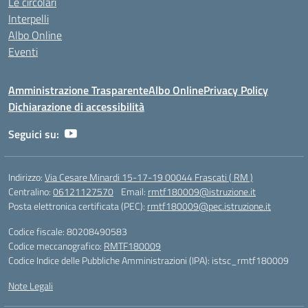
Le circolari
Interpelli
Albo Online
Eventi
Amministrazione Trasparente
Albo Online
Privacy Policy
Dichiarazione di accessibilità
Seguici su:
Indirizzo:
Via Cesare Minardi 15-17-19 00044 Frascati ( RM )
Centralino:
06121127570
Email:
rmtf180009@istruzione.it
Posta elettronica certificata (PEC):
rmtf180009@pec.istruzione.it
Codice fiscale: 80208490583
Codice meccanografico:
RMTF180009
Codice Indice delle Pubbliche Amministrazioni (IPA): istsc_rmtf180009
Note Legali