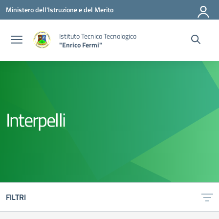
Vai ai contenuti
Vai al menu di navigazione
Vai al footer
Ministero dell'Istruzione e del Merito
Istituto Tecnico Tecnologico
"Enrico Fermi"
Interpelli
FILTRI