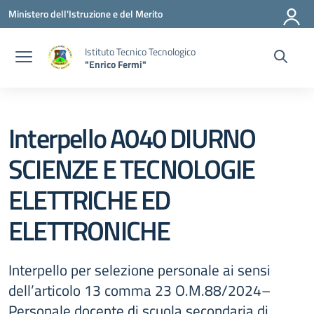
Vai ai contenuti
Vai al menu di navigazione
Vai al footer
Ministero dell'Istruzione e del Merito
Istituto Tecnico Tecnologico
"Enrico Fermi"
Interpello A040 DIURNO
SCIENZE E TECNOLOGIE
ELETTRICHE ED
ELETTRONICHE
Interpello per selezione personale ai sensi
dell’articolo 13 comma 23 O.M.88/2024–
Personale docente di scuola secondaria di