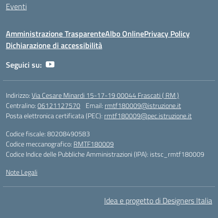
Eventi
Amministrazione Trasparente
Albo Online
Privacy Policy
Dichiarazione di accessibilità
Seguici su:
Indirizzo:
Via Cesare Minardi 15-17-19 00044 Frascati ( RM )
Centralino:
06121127570
Email:
rmtf180009@istruzione.it
Posta elettronica certificata (PEC):
rmtf180009@pec.istruzione.it
Codice fiscale: 80208490583
Codice meccanografico:
RMTF180009
Codice Indice delle Pubbliche Amministrazioni (IPA): istsc_rmtf180009
Note Legali
Idea e progetto di Designers Italia