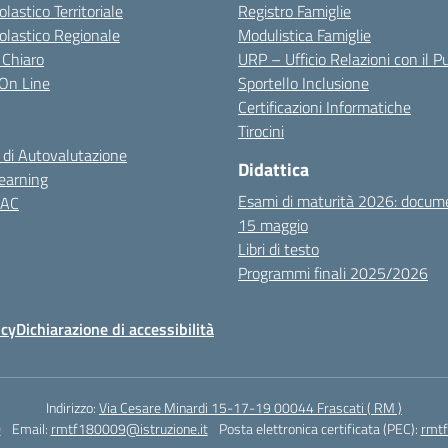
olastico Territoriale
Registro Famiglie
colastico Regionale
Modulistica Famiglie
 Chiaro
URP – Ufficio Relazioni con il P
i On Line
Sportello Inclusione
Certificazioni Informatiche
Tirocini
 di Autovalutazione
Didattica
earning
Esami di maturità 2026: docum
NAC
15 maggio
Libri di testo
Programmi finali 2025/2026
icy
Dichiarazione di accessibilità
Indirizzo:
Via Cesare Minardi 15-17-19 00044 Frascati ( RM )
0
Email:
rmtf180009@istruzione.it
Posta elettronica certificata (PEC):
rmtf