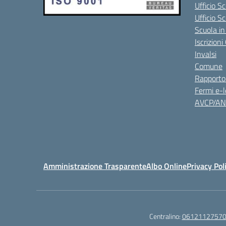
Ufficio Sc
Ufficio S
Scuola in
Iscrizion
Invalsi
Comune
Rapporto
Fermi e-l
AVCP/A
Amministrazione Trasparente
Albo Online
Privacy Pol
Centralino:
0612112757