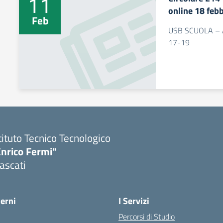
11
online 18 feb
Feb
USB SCUOLA – As
17-19
tituto Tecnico Tecnologico
Enrico Fermi"
ascati
terni
I Servizi
Percorsi di Studio