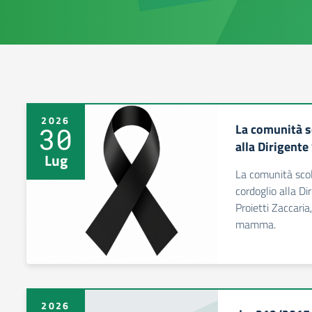
2026
La comunità sc
30
alla Dirigente
Lug
La comunità scol
cordoglio alla Di
Proietti Zaccaria
mamma.
2026