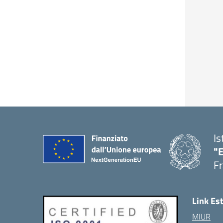
Is
"
Fr
Link Es
MIUR