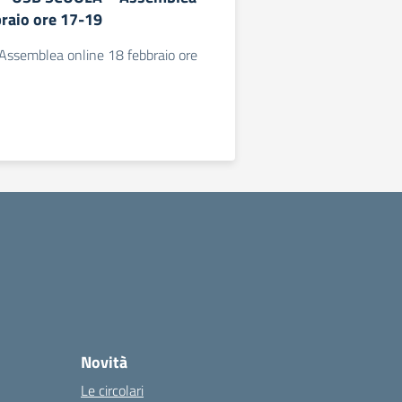
braio ore 17-19
semblea online 18 febbraio ore
Novità
Le circolari