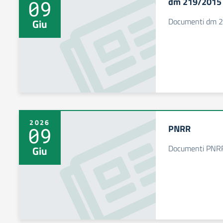
dm 219/2015
09
Documenti dm 
Giu
2026
PNRR
09
Documenti PNR
Giu