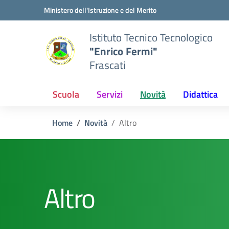
Vai ai contenuti
Vai al menu di navigazione
Vai al footer
Ministero dell'Istruzione e del Merito
Istituto Tecnico Tecnologico
"Enrico Fermi"
Frascati
Scuola
Servizi
Novità
Didattica
Home
Novità
Altro
Altro