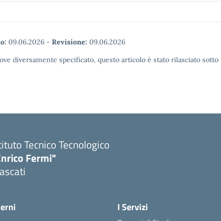
o:
09.06.2026
-
Revisione:
09.06.2026
ove diversamente specificato, questo articolo è stato rilasciato sott
tituto Tecnico Tecnologico
Enrico Fermi"
ascati
terni
I Servizi