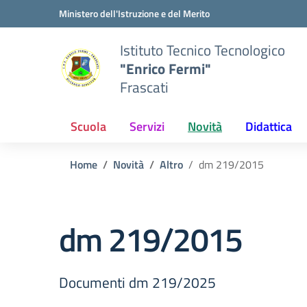
Vai ai contenuti
Vai al menu di navigazione
Vai al footer
Ministero dell'Istruzione e del Merito
Istituto Tecnico Tecnologico
"Enrico Fermi"
Frascati
Scuola
Servizi
Novità
Didattica
Home
Novità
Altro
dm 219/2015
dm 219/2015
Documenti dm 219/2025