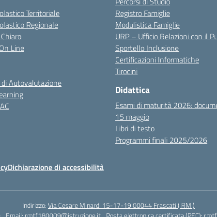
Percorsi di Studio
olastico Territoriale
Registro Famiglie
colastico Regionale
Modulistica Famiglie
 Chiaro
URP – Ufficio Relazioni con il P
i On Line
Sportello Inclusione
Certificazioni Informatiche
Tirocini
 di Autovalutazione
Didattica
earning
Esami di maturità 2026: docum
NAC
15 maggio
Libri di testo
Programmi finali 2025/2026
icy
Dichiarazione di accessibilità
Indirizzo:
Via Cesare Minardi 15-17-19 00044 Frascati ( RM )
0
Email:
rmtf180009@istruzione.it
Posta elettronica certificata (PEC):
rmtf