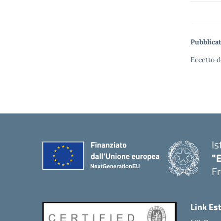
Pubblicat
Eccetto d
Is
"
Fr
Link Es