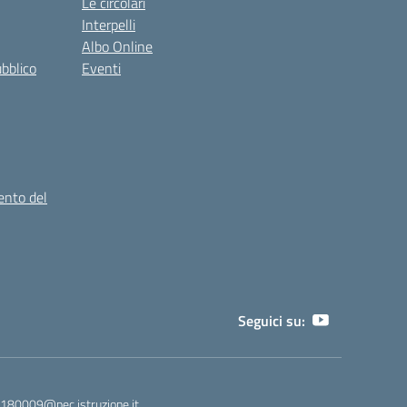
Le circolari
Interpelli
Albo Online
ubblico
Eventi
ento del
Seguici su:
180009@pec.istruzione.it