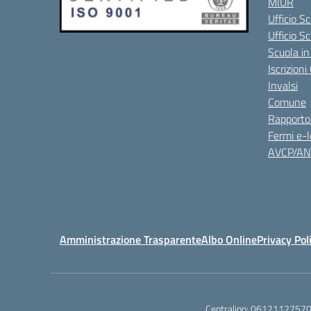
MIUR
Ufficio Sc
Ufficio S
Scuola in
Iscrizion
Invalsi
Comune
Rapporto
Fermi e-l
AVCP/A
Amministrazione Trasparente
Albo Online
Privacy Pol
Centralino:
0612112757