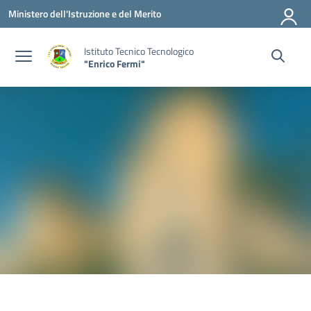
Vai ai contenuti
Vai al menu di navigazione
Vai al footer
Ministero dell'Istruzione e del Merito
Istituto Tecnico Tecnologico
"Enrico Fermi"