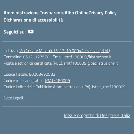
Amministrazione Trasparente
Albo Online
Privacy Policy
Dichiarazione di accessibilità
Seguici su:
Indirizzo:
Via Cesare Minardi 15-17-19 00044 Frascati ( RM )
Centralino:
06121127570
Email:
rmtf180009@istruzione.it
Posta elettronica certificata (PEC):
rmtf180009@pec.istruzione.it
Codice fiscale: 80208490583
Codice meccanografico:
RMTF180009
Codice Indice delle Pubbliche Amministrazioni (IPA): istsc_rmtf180009
Note Legali
Idea e progetto di Designers Italia