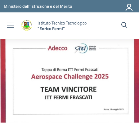
Vai ai contenuti
Vai al menu di navigazione
Vai al footer
Ministero dell'Istruzione e del Merito
Istituto Tecnico Tecnologico
"Enrico Fermi"