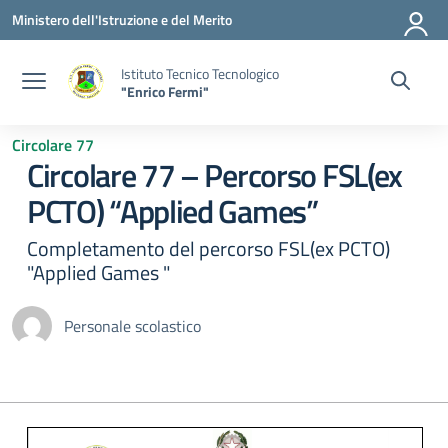
Vai ai contenuti
Vai al menu di navigazione
Vai al footer
Ministero dell'Istruzione e del Merito
Istituto Tecnico Tecnologico
"Enrico Fermi"
Circolare 77
Circolare 77 – Percorso FSL(ex
PCTO) “Applied Games”
Completamento del percorso FSL(ex PCTO)
"Applied Games "
Personale scolastico