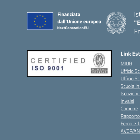
Is
"
Fr
Link Es
MIUR
Ufficio Sc
Ufficio S
Scuola in
Iscrizion
Invalsi
Comune
Rapporto
Fermi e-l
AVCP/A