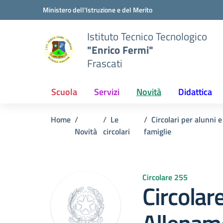
Vai ai contenuti
Vai al menu di navigazione
Vai al footer
Ministero dell'Istruzione e del Merito
Istituto Tecnico Tecnologico
"Enrico Fermi"
Frascati
Scuola
Servizi
Novità
Didattica
Home
Le
Circolari per alunni e
Novità
circolari
famiglie
Circolare 255
Circolar