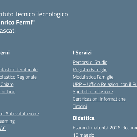
tituto Tecnico Tecnologico
Enrico Fermi"
ascati
terni
I Servizi
Percorsi di Studio
olastico Territoriale
Registro Famiglie
colastico Regionale
Modulistica Famiglie
 Chiaro
URP – Ufficio Relazioni con il P
i On Line
Sportello Inclusione
Certificazioni Informatiche
Tirocini
 di Autovalutazione
Didattica
earning
Esami di maturità 2026: docum
NAC
15 maggio