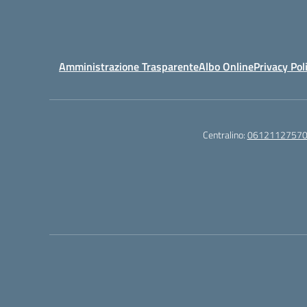
Amministrazione Trasparente
Albo Online
Privacy Pol
Centralino:
0612112757