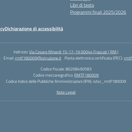
Libri di testo
Programmi finali 2025/2026
icy
Dichiarazione di accessibilità
Indirizzo:
Via Cesare Minardi 15-17-19 00044 Frascati ( RM )
0
Email:
rmtf180009@istruzione.it
Posta elettronica certificata (PEC):
rmtf
Codice fiscale: 80208490583
Codice meccanografico:
RMTF180009
Codice Indice delle Pubbliche Amministrazioni (IPA): istsc_rmtf180009
Note Legali