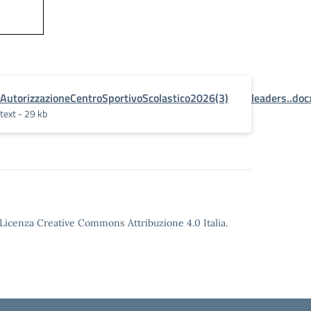
lTorneoRomaSchoolCup2026disciplinabasket3x3eCheerleaders..doc
AutorizzazioneCentroSportivoScolastico2026(3)
text - 29 kb
o Licenza Creative Commons Attribuzione 4.0 Italia.