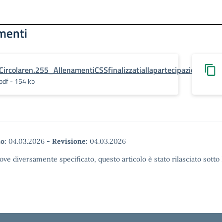
menti
Circolaren.255_AllenamentiCSSfinalizzatiallapartecipazionede
pdf - 154 kb
o:
04.03.2026
-
Revisione:
04.03.2026
ove diversamente specificato, questo articolo è stato rilasciato sott