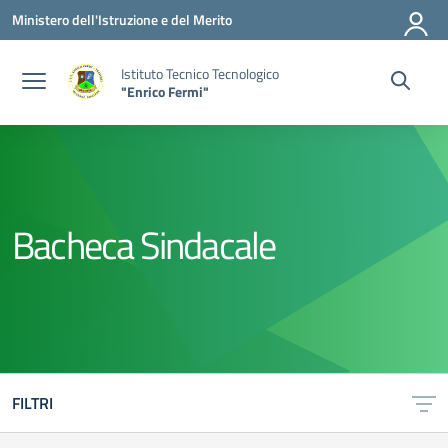
Vai ai contenuti
Vai al menu di navigazione
Vai al footer
Ministero dell'Istruzione e del Merito
Istituto Tecnico Tecnologico
"Enrico Fermi"
Bacheca Sindacale
FILTRI