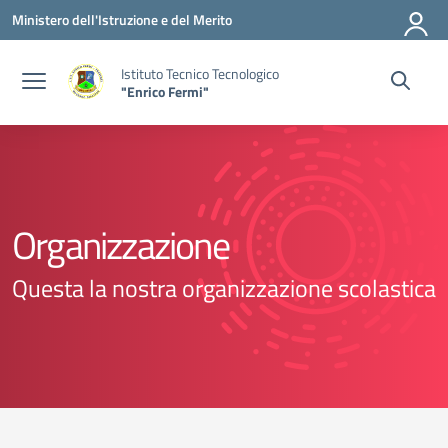
Vai ai contenuti
Vai al menu di navigazione
Vai al footer
Ministero dell'Istruzione e del Merito
Istituto Tecnico Tecnologico
"Enrico Fermi"
Organizzazione
Questa la nostra organizzazione scolastica