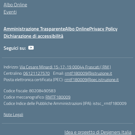
Albo Online
Eventi
Amministrazione Trasparente
Albo Online
Privacy Policy
Dichiarazione di accessibilità
Seguici su:
Indirizzo:
Via Cesare Minardi 15-17-19 00044 Frascati ( RM )
Centralino:
06121127570
Email:
rmtf180009@istruzione.it
Posta elettronica certificata (PEC):
rmtf180009@pec.istruzione.it
Codice fiscale: 80208490583
Codice meccanografico:
RMTF180009
Codice Indice delle Pubbliche Amministrazioni (IPA): istsc_rmtf180009
Note Legali
Idea e progetto di Designers Italia