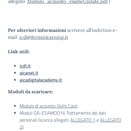
allegato
Modulo_acquisto_esameUpdate.pdf
)
Per ulteriori informazioni
scrivere all’indirizzo e-
mail
icdl@fermielearning.it
Link utili
:
icdl.it
aicanet.it
aicadigitalacademy.it
Moduli da scaricare:
Modulo di acquisto Skills Card;
Moduli QA-ESAMOD16 Trattamento dei dati
personali (scarica allegati:
ALLEGATO 1
e
ALLEGATO
2
);