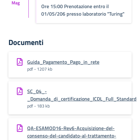
Mag
Ore 15:00 Prenotazione entro il
01/05/206 presso laboratorio "Turing"
Documenti
Guida_Pagamento_Pago_in_rete
pdf - 1207 kb
SC_04_-
_Domanda_di_certificazione_ICDL_Full_Standard
pdf - 183 kb
QA-ESAMOD16-Rev6-Acquisizione-del-
consenso-del-candidato-al-trattamento-