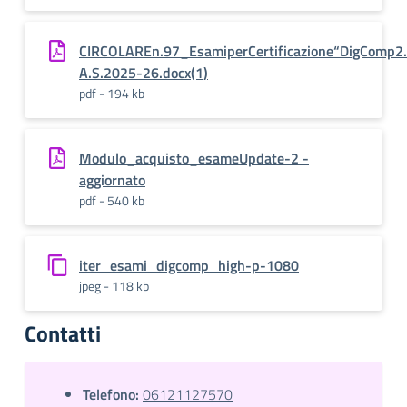
CIRCOLAREn.97_EsamiperCertificazione“DigComp2
A.S.2025-26.docx(1)
pdf - 194 kb
Modulo_acquisto_esameUpdate-2 -
aggiornato
pdf - 540 kb
iter_esami_digcomp_high-p-1080
jpeg - 118 kb
Contatti
Telefono:
06121127570