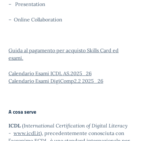
– Presentation
– Online Collaboration
Guida al pagamento per acquisto Skills Card ed
esami.
Calendario Esami ICDL AS.2025_26
Calendario Esami DigiComp2.2 2025_26
A cosa serve
ICDL
(
International Certification of Digital Literacy
-
www.icdl.it
), precedentemente conosciuta con
l’acronimo ECDL, è uno standard internazionale per