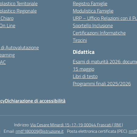
olastico Territoriale
Registro Famiglie
colastico Regionale
Modulistica Famiglie
 Chiaro
URP – Ufficio Relazioni con il P
i On Line
Sportello Inclusione
Certificazioni Informatiche
Tirocini
 di Autovalutazione
Didattica
earning
Esami di maturità 2026: docum
NAC
15 maggio
Libri di testo
Programmi finali 2025/2026
icy
Dichiarazione di accessibilità
Indirizzo:
Via Cesare Minardi 15-17-19 00044 Frascati ( RM )
0
Email:
rmtf180009@istruzione.it
Posta elettronica certificata (PEC):
rmtf