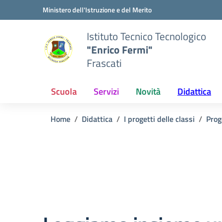
Vai ai contenuti
Vai al menu di navigazione
Vai al footer
Ministero dell'Istruzione e del Merito
Istituto Tecnico Tecnologico
"Enrico Fermi"
Frascati
Scuola
Servizi
Novità
Didattica
Home
Didattica
I progetti delle classi
Prog