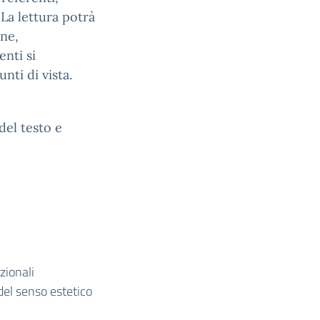
 La lettura potrà
ine,
nti si
nti di vista.
del testo e
zionali
del senso estetico