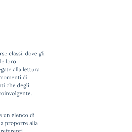
se classi, dove gli
le loro
gate alla lettura.
 momenti di
nti che degli
coinvolgente.
e un elenco di
 da proporre alla
referenti,