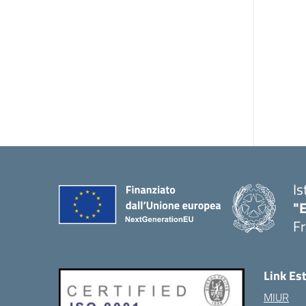
Is
"
Fr
Link Es
MIUR