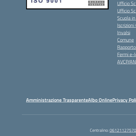
Ufficio Sc
Ufficio S
Scuola in
Iscrizion
Invalsi
Comune
Rapporto
Fermi e-l
AVCP/A
Amministrazione Trasparente
Albo Online
Privacy Pol
Centralino:
0612112757