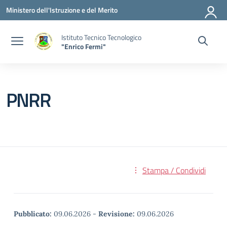
Vai ai contenuti
Vai al menu di navigazione
Vai al footer
Ministero dell'Istruzione e del Merito
Istituto Tecnico Tecnologico
"Enrico Fermi"
PNRR
Stampa / Condividi
Pubblicato:
09.06.2026
-
Revisione:
09.06.2026