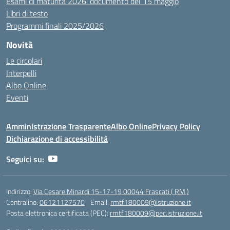
Esami di maturità 2026: documento del 15 maggio
Libri di testo
Programmi finali 2025/2026
Novità
Le circolari
Interpelli
Albo Online
Eventi
Amministrazione Trasparente
Albo Online
Privacy Policy
Dichiarazione di accessibilità
Seguici su:
Indirizzo:
Via Cesare Minardi 15-17-19 00044 Frascati ( RM )
Centralino:
06121127570
Email:
rmtf180009@istruzione.it
Posta elettronica certificata (PEC):
rmtf180009@pec.istruzione.it