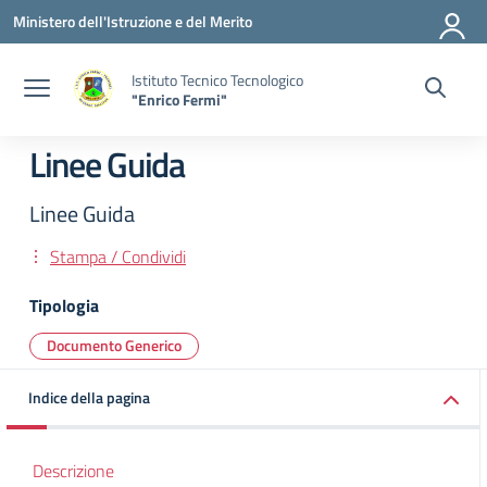
Vai ai contenuti
Vai al menu di navigazione
Vai al footer
Ministero dell'Istruzione e del Merito
Istituto Tecnico Tecnologico
"Enrico Fermi"
Linee Guida
Linee Guida
Stampa / Condividi
Tipologia
Documento Generico
Indice della pagina
Descrizione