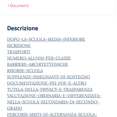
I Documenti
Descrizione
DOPO-LA-SCUOLA-MEDIA-INFERIORE
ISCRIZIONE
TRASPORTI
NUMERO-ALUNNI-PER-CLASSE
BARRIERE-ARCHITETTONICHE
RISORSE-SCUOLA
SUPPLENZE-INSEGNANTI-DI-SOSTEGNO
DOCUMENTAZIONE-PEI-PDF-E-ALTRO
TUTELA-DELLA-PRIVACY-E-TRASPARENZA
VALUTAZIONE-ORDINARIA-E-DIFFERENZIATA-
NELLA-SCUOLA-SECONDARIA-DI-SECONDO-
GRADO
PERCORSI-MISTI-DI-ALTERNANZA-SCUOLA-