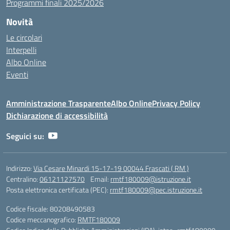
Programmi finali 2025/2026
Novità
Le circolari
Interpelli
Albo Online
Eventi
Amministrazione Trasparente
Albo Online
Privacy Policy
Dichiarazione di accessibilità
Seguici su:
Indirizzo:
Via Cesare Minardi 15-17-19 00044 Frascati ( RM )
Centralino:
06121127570
Email:
rmtf180009@istruzione.it
Posta elettronica certificata (PEC):
rmtf180009@pec.istruzione.it
Codice fiscale: 80208490583
Codice meccanografico:
RMTF180009