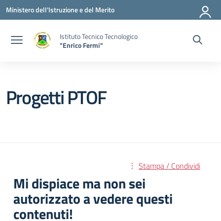
Vai ai contenuti
Vai al menu di navigazione
Vai al footer
Ministero dell'Istruzione e del Merito
Istituto Tecnico Tecnologico
"Enrico Fermi"
Progetti PTOF
Stampa / Condividi
Mi dispiace ma non sei
autorizzato a vedere questi
contenuti!