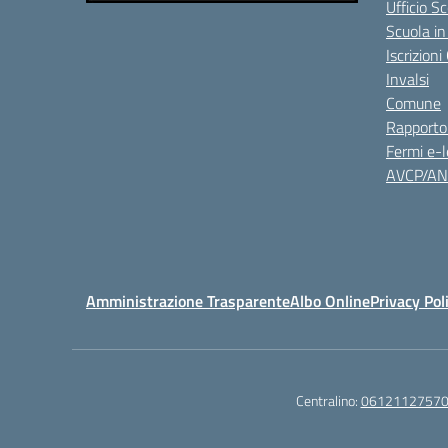
Ufficio S
Scuola in
Iscrizion
Invalsi
Comune
Rapporto
Fermi e-l
AVCP/A
Amministrazione Trasparente
Albo Online
Privacy Pol
Centralino:
0612112757