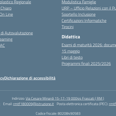
colastico Regionale
Modulistica Famiglie
 Chiaro
URP – Ufficio Relazioni con il P
i On Line
Sportello Inclusione
Certificazioni Informatiche
Tirocini
 di Autovalutazione
Didattica
earning
Esami di maturità 2026: docum
NAC
15 maggio
Libri di testo
Programmi finali 2025/2026
icy
Dichiarazione di accessibilità
Indirizzo:
Via Cesare Minardi 15-17-19 00044 Frascati ( RM )
0
Email:
rmtf180009@istruzione.it
Posta elettronica certificata (PEC):
rmtf
Codice fiscale: 80208490583