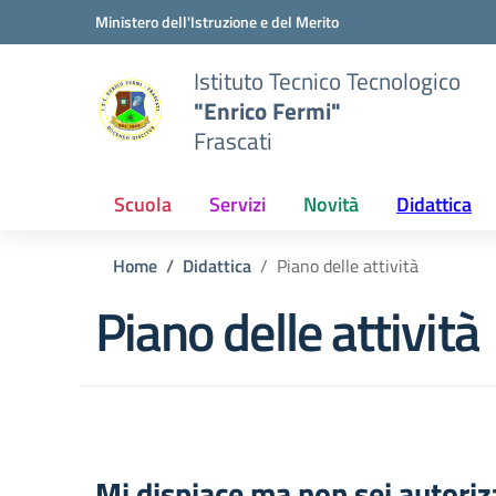
Vai ai contenuti
Vai al menu di navigazione
Vai al footer
Ministero dell'Istruzione e del Merito
Istituto Tecnico Tecnologico
"Enrico Fermi"
Frascati
Scuola
Servizi
Novità
Didattica
Home
Didattica
Piano delle attività
Piano delle attività
Mi dispiace ma non sei autoriz