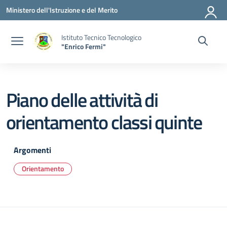
Vai ai contenuti
Vai al menu di navigazione
Vai al footer
Ministero dell'Istruzione e del Merito
Istituto Tecnico Tecnologico
"Enrico Fermi"
Piano delle attività di
orientamento classi quinte
Argomenti
Orientamento