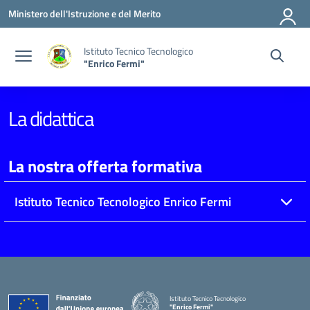
Vai ai contenuti
Vai al menu di navigazione
Vai al footer
Ministero dell'Istruzione e del Merito
Istituto Tecnico Tecnologico
"Enrico Fermi"
La didattica
La nostra offerta formativa
Istituto Tecnico Tecnologico Enrico Fermi
Istituto Tecnico Tecnologico
"Enrico Fermi"