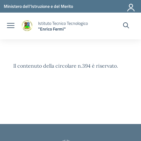
Vai ai contenuti
Vai al menu di navigazione
Vai al footer
Ministero dell'Istruzione e del Merito
Istituto Tecnico Tecnologico
"Enrico Fermi"
Il contenuto della circolare n.394 è riservato.