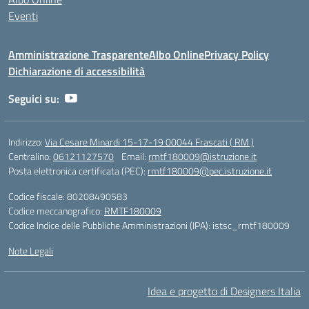
Eventi
Amministrazione Trasparente
Albo Online
Privacy Policy
Dichiarazione di accessibilità
Seguici su:
Indirizzo:
Via Cesare Minardi 15-17-19 00044 Frascati ( RM )
Centralino:
06121127570
Email:
rmtf180009@istruzione.it
Posta elettronica certificata (PEC):
rmtf180009@pec.istruzione.it
Codice fiscale: 80208490583
Codice meccanografico:
RMTF180009
Codice Indice delle Pubbliche Amministrazioni (IPA): istsc_rmtf180009
Note Legali
Idea e progetto di Designers Italia