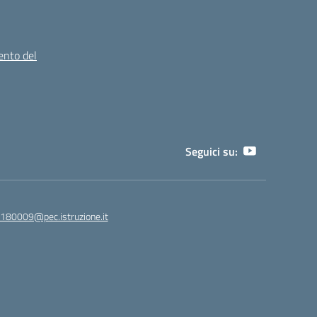
ento del
Seguici su:
180009@pec.istruzione.it