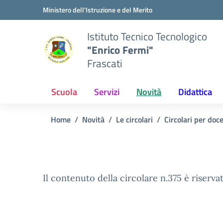
Vai ai contenuti
Vai al menu di navigazione
Vai al footer
Ministero dell'Istruzione e del Merito
Istituto Tecnico Tecnologico
"Enrico Fermi"
Frascati
Scuola
Servizi
Novità
Didattica
Home
Novità
Le circolari
Circolari per doc
Il contenuto della circolare n.375 è riservat