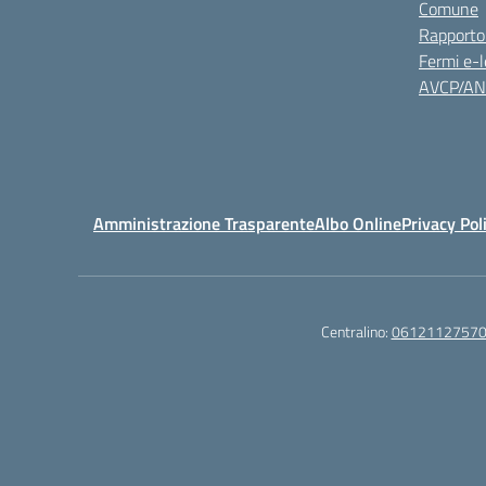
Comune
Rapporto
Fermi e-l
AVCP/A
Amministrazione Trasparente
Albo Online
Privacy Pol
Centralino:
0612112757