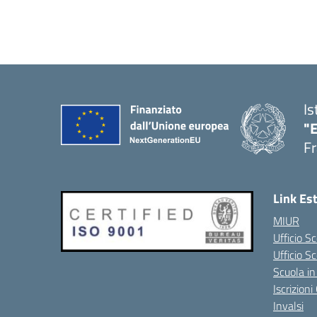
Is
"
Fr
Link Es
MIUR
Ufficio Sc
Ufficio S
Scuola in
Iscrizion
Invalsi