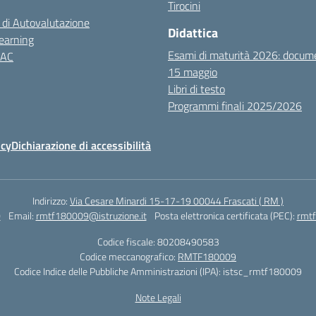
Tirocini
 di Autovalutazione
Didattica
earning
Esami di maturità 2026: docum
NAC
15 maggio
Libri di testo
Programmi finali 2025/2026
icy
Dichiarazione di accessibilità
Indirizzo:
Via Cesare Minardi 15-17-19 00044 Frascati ( RM )
0
Email:
rmtf180009@istruzione.it
Posta elettronica certificata (PEC):
rmtf
Codice fiscale: 80208490583
Codice meccanografico:
RMTF180009
Codice Indice delle Pubbliche Amministrazioni (IPA): istsc_rmtf180009
Note Legali