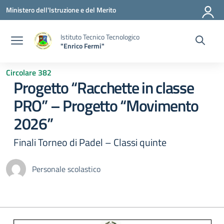
Vai ai contenuti
Vai al menu di navigazione
Vai al footer
Ministero dell'Istruzione e del Merito
Istituto Tecnico Tecnologico
"Enrico Fermi"
Circolare 382
Progetto “Racchette in classe
PRO” – Progetto “Movimento
2026”
Finali Torneo di Padel – Classi quinte
Personale scolastico