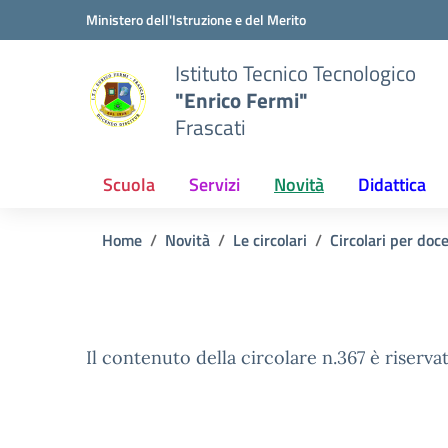
Vai ai contenuti
Vai al menu di navigazione
Vai al footer
Ministero dell'Istruzione e del Merito
Istituto Tecnico Tecnologico
"Enrico Fermi"
Frascati
Scuola
Servizi
Novità
Didattica
Home
Novità
Le circolari
Circolari per doc
Il contenuto della circolare n.367 è riservat