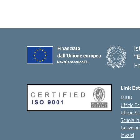
Is
"
Fr
Link Es
MIUR
Ufficio Sc
Ufficio S
Scuola in
Iscrizion
Invalsi