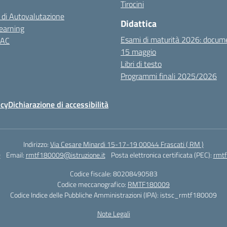
Tirocini
 di Autovalutazione
Didattica
earning
Esami di maturità 2026: docum
NAC
15 maggio
Libri di testo
Programmi finali 2025/2026
icy
Dichiarazione di accessibilità
Indirizzo:
Via Cesare Minardi 15-17-19 00044 Frascati ( RM )
0
Email:
rmtf180009@istruzione.it
Posta elettronica certificata (PEC):
rmtf
Codice fiscale: 80208490583
Codice meccanografico:
RMTF180009
Codice Indice delle Pubbliche Amministrazioni (IPA): istsc_rmtf180009
Note Legali