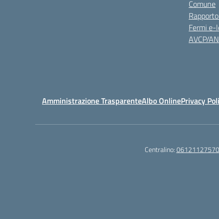
Comune
Rapporto
Fermi e-l
AVCP/A
Amministrazione Trasparente
Albo Online
Privacy Pol
Centralino:
0612112757