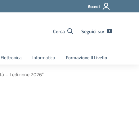
Accedi
Cerca
Seguici su:
Elettronica
Informatica
Formazione II Livello
à – I edizione 2026”