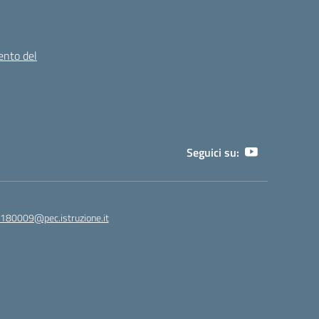
ento del
Seguici su:
180009@pec.istruzione.it