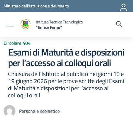
Vai ai contenuti
Vai al menu di navigazione
Vai al footer
Ministero dell'Istruzione e del Merito
Istituto Tecnico Tecnologico
"Enrico Fermi"
Circolare 404
Esami di Maturità e disposizioni
per l’accesso ai colloqui orali
Chiusura dell’Istituto al pubblico nei giorni 18 e
19 giugno 2026 per le prove scritte degli Esami
di Maturità e disposizioni per l’accesso ai
colloqui orali
Personale scolastico