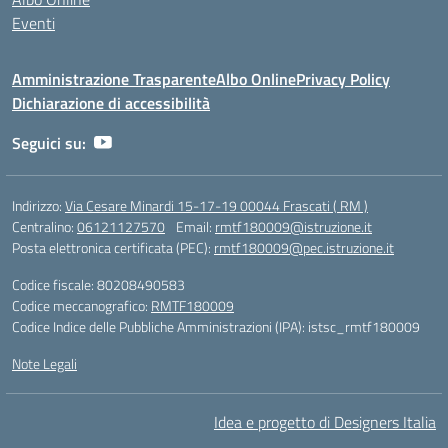
Eventi
Amministrazione Trasparente
Albo Online
Privacy Policy
Dichiarazione di accessibilità
Seguici su:
Indirizzo:
Via Cesare Minardi 15-17-19 00044 Frascati ( RM )
Centralino:
06121127570
Email:
rmtf180009@istruzione.it
Posta elettronica certificata (PEC):
rmtf180009@pec.istruzione.it
Codice fiscale: 80208490583
Codice meccanografico:
RMTF180009
Codice Indice delle Pubbliche Amministrazioni (IPA): istsc_rmtf180009
Note Legali
Idea e progetto di Designers Italia