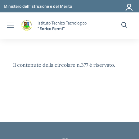
Vai ai contenuti
Vai al menu di navigazione
Vai al footer
Ministero dell'Istruzione e del Merito
Istituto Tecnico Tecnologico
"Enrico Fermi"
Il contenuto della circolare n.377 è riservato.