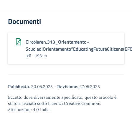
Documenti
Circolaren.313_Orientamento–
ScuoladiOrientamento“EducatingFutureCitizens(EF
pdf - 193 kb
Pubblicato:
20.05.2025
-
Revisione:
27.05.2025
Eccetto dove diversamente specificato, questo articolo è
stato rilasciato sotto Licenza Creative Commons
Attribuzione 4.0 Italia.