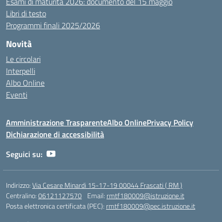
Esami di maturità 2026: documento del 15 maggio
Libri di testo
Programmi finali 2025/2026
Novità
Le circolari
Interpelli
Albo Online
Eventi
Amministrazione Trasparente
Albo Online
Privacy Policy
Dichiarazione di accessibilità
Seguici su:
Indirizzo:
Via Cesare Minardi 15-17-19 00044 Frascati ( RM )
Centralino:
06121127570
Email:
rmtf180009@istruzione.it
Posta elettronica certificata (PEC):
rmtf180009@pec.istruzione.it