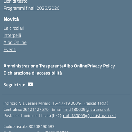
Libri di testo
Programmi finali 2025/2026
Novità
Le circolari
Interpelli
Albo Online
Eventi
Amministrazione Trasparente
Albo Online
Privacy Policy
Dichiarazione di accessibilità
Seguici su:
Indirizzo:
Via Cesare Minardi 15-17-19 00044 Frascati ( RM )
Centralino:
06121127570
Email:
rmtf180009@istruzione.it
Posta elettronica certificata (PEC):
rmtf180009@pec.istruzione.it
Codice fiscale: 80208490583