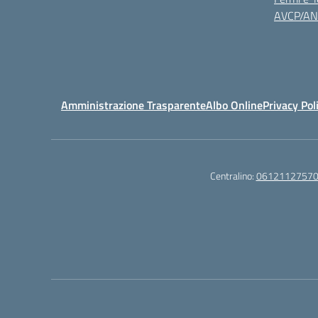
AVCP/A
Amministrazione Trasparente
Albo Online
Privacy Pol
Centralino:
0612112757