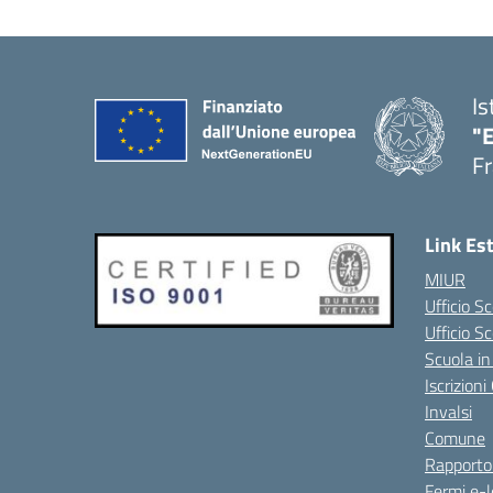
Is
"
Fr
Link Es
MIUR
Ufficio Sc
Ufficio S
Scuola in
Iscrizion
Invalsi
Comune
Rapporto
Fermi e-l