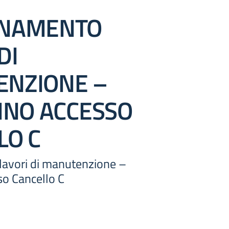
RNAMENTO
DI
NZIONE –
TINO ACCESSO
LO C
avori di manutenzione –
so Cancello C