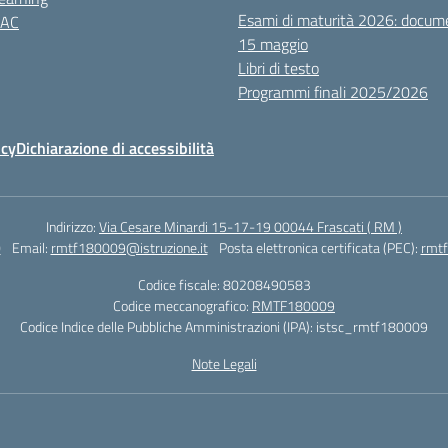
Esami di maturità 2026: docum
NAC
15 maggio
Libri di testo
Programmi finali 2025/2026
icy
Dichiarazione di accessibilità
Indirizzo:
Via Cesare Minardi 15-17-19 00044 Frascati ( RM )
0
Email:
rmtf180009@istruzione.it
Posta elettronica certificata (PEC):
rmtf
Codice fiscale: 80208490583
Codice meccanografico:
RMTF180009
Codice Indice delle Pubbliche Amministrazioni (IPA): istsc_rmtf180009
Note Legali