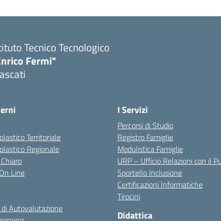
tituto Tecnico Tecnologico
Enrico Fermi"
ascati
terni
I Servizi
Percorsi di Studio
olastico Territoriale
Registro Famiglie
colastico Regionale
Modulistica Famiglie
 Chiaro
URP – Ufficio Relazioni con il P
i On Line
Sportello Inclusione
Certificazioni Informatiche
Tirocini
 di Autovalutazione
Didattica
earning