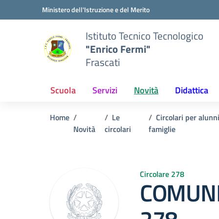
Vai ai contenuti
Vai al menu di navigazione
Vai al footer
Ministero dell'Istruzione e del Merito
Istituto Tecnico Tecnologico
"Enrico Fermi"
Frascati
Scuola
Servizi
Novità
Didattica
Home
Le
Circolari per alunn
Novità
circolari
famiglie
Circolare 278
COMUNI