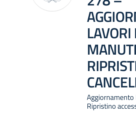
278 –
AGGIO
LAVORI 
MANUTE
RIPRIS
CANCEL
Aggiornamento l
Ripristino acces