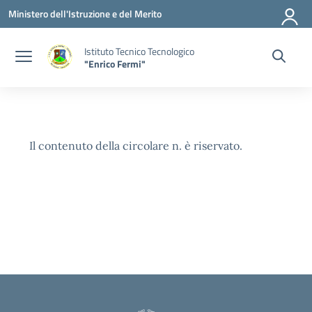
Vai ai contenuti
Vai al menu di navigazione
Vai al footer
Ministero dell'Istruzione e del Merito
Istituto Tecnico Tecnologico
"Enrico Fermi"
Il contenuto della circolare n. è riservato.