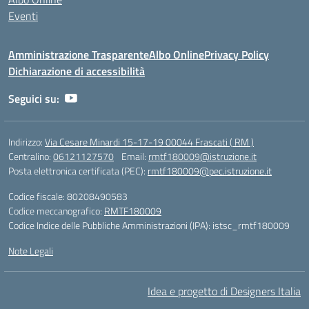
Eventi
Amministrazione Trasparente
Albo Online
Privacy Policy
Dichiarazione di accessibilità
Seguici su:
Indirizzo:
Via Cesare Minardi 15-17-19 00044 Frascati ( RM )
Centralino:
06121127570
Email:
rmtf180009@istruzione.it
Posta elettronica certificata (PEC):
rmtf180009@pec.istruzione.it
Codice fiscale: 80208490583
Codice meccanografico:
RMTF180009
Codice Indice delle Pubbliche Amministrazioni (IPA): istsc_rmtf180009
Note Legali
Idea e progetto di Designers Italia