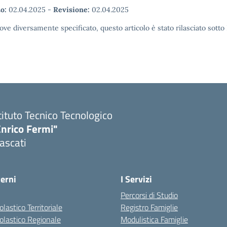
o:
02.04.2025
-
Revisione:
02.04.2025
ove diversamente specificato, questo articolo è stato rilasciato sott
tituto Tecnico Tecnologico
Enrico Fermi"
ascati
terni
I Servizi
Percorsi di Studio
olastico Territoriale
Registro Famiglie
colastico Regionale
Modulistica Famiglie