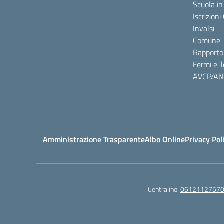
Scuola in
Iscrizion
Invalsi
Comune
Rapporto
Fermi e-l
AVCP/A
Amministrazione Trasparente
Albo Online
Privacy Pol
Centralino:
0612112757