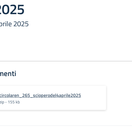
2025
prile 2025
menti
circolaren_265_scioperodel4aprile2025
zip - 155 kb