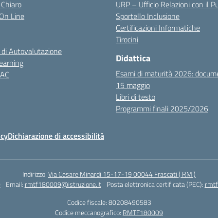
 Chiaro
URP – Ufficio Relazioni con il P
i On Line
Sportello Inclusione
Certificazioni Informatiche
Tirocini
 di Autovalutazione
Didattica
earning
Esami di maturità 2026: docum
NAC
15 maggio
Libri di testo
Programmi finali 2025/2026
icy
Dichiarazione di accessibilità
Indirizzo:
Via Cesare Minardi 15-17-19 00044 Frascati ( RM )
0
Email:
rmtf180009@istruzione.it
Posta elettronica certificata (PEC):
rmtf
Codice fiscale: 80208490583
Codice meccanografico:
RMTF180009