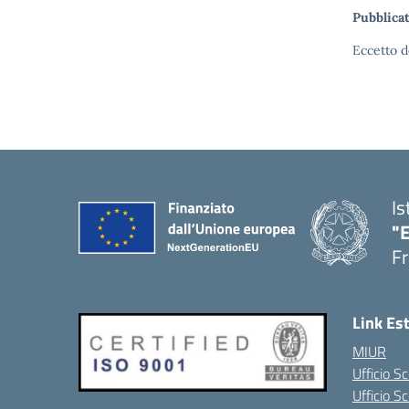
Pubblicat
Eccetto d
Is
"
Fr
Link Es
MIUR
Ufficio Sc
Ufficio S