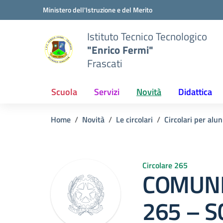
Vai ai contenuti
Vai al menu di navigazione
Vai al footer
Ministero dell'Istruzione e del Merito
Istituto Tecnico Tecnologico
"Enrico Fermi"
Frascati
Scuola
Servizi
Novità
Didattica
Home
Novità
Le circolari
Circolari per alun
Circolare 265
COMUNI
265 – 