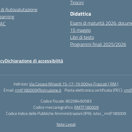
Tirocini
 di Autovalutazione
Didattica
earning
Esami di maturità 2026: docum
NAC
15 maggio
Libri di testo
Programmi finali 2025/2026
icy
Dichiarazione di accessibilità
Indirizzo:
Via Cesare Minardi 15-17-19 00044 Frascati ( RM )
0
Email:
rmtf180009@istruzione.it
Posta elettronica certificata (PEC):
rmtf
Codice fiscale: 80208490583
Codice meccanografico:
RMTF180009
Codice Indice delle Pubbliche Amministrazioni (IPA): istsc_rmtf180009
Note Legali