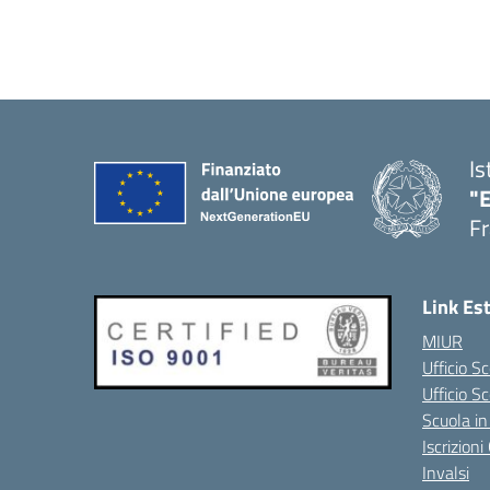
Is
"
Fr
Link Es
MIUR
Ufficio Sc
Ufficio S
Scuola in
Iscrizion
Invalsi