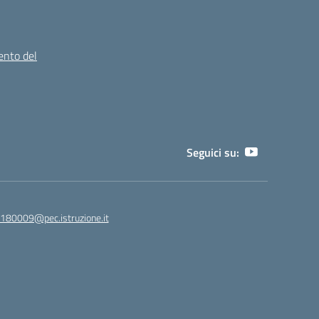
ento del
Seguici su:
180009@pec.istruzione.it