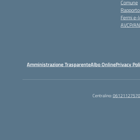
Comune
Rapporto
Fermi e-l
AVCP/A
Amministrazione Trasparente
Albo Online
Privacy Pol
Centralino:
0612112757