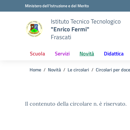
Vai ai contenuti
Vai al menu di navigazione
Vai al footer
Ministero dell'Istruzione e del Merito
Istituto Tecnico Tecnologico
"Enrico Fermi"
Frascati
Scuola
Servizi
Novità
Didattica
Home
Novità
Le circolari
Circolari per doc
Il contenuto della circolare n. è riservato.