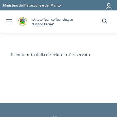
Vai ai contenuti
Vai al menu di navigazione
Vai al footer
Ministero dell'Istruzione e del Merito
Istituto Tecnico Tecnologico
"Enrico Fermi"
Il contenuto della circolare n. è riservato.