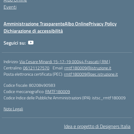
Eventi
Amministrazione Trasparente
Albo Online
Privacy Policy
Dichiarazione di accessibilità
Seguici su:
Indirizzo:
Via Cesare Minardi 15-17-19 00044 Frascati ( RM )
Centralino:
06121127570
Email:
rmtf180009@istruzione.it
Posta elettronica certificata (PEC):
rmtf180009@pec.istruzione.it
Codice fiscale: 80208490583
Codice meccanografico:
RMTF180009
Codice Indice delle Pubbliche Amministrazioni (IPA): istsc_rmtf180009
Note Legali
Idea e progetto di Designers Italia