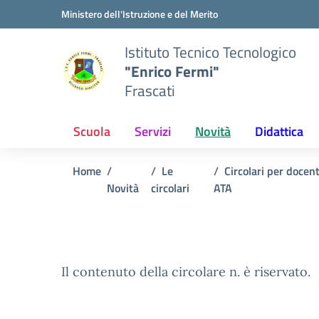
Vai ai contenuti
Vai al menu di navigazione
Vai al footer
Ministero dell'Istruzione e del Merito
Istituto Tecnico Tecnologico
"Enrico Fermi"
Frascati
Scuola
Servizi
Novità
Didattica
Home
Le
Circolari per docen
Novità
circolari
ATA
Il contenuto della circolare n. è riservato.