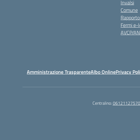
Invalsi
Comune
Rapporto
Fermi e-l
AVCP/A
Amministrazione Trasparente
Albo Online
Privacy Pol
Centralino:
0612112757