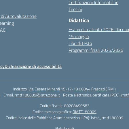
Certificazioni Informatiche
Tirocini
 di Autovalutazione
Didattica
earning
Esami di maturità 2026: docum
NAC
15 maggio
Libri di testo
Programmi finali 2025/2026
icy
Dichiarazione di accessibilità
Indirizzo:
Via Cesare Minardi 15-17-19 00044 Frascati ( RM )
0
Email:
rmtf180009@istruzione.it
Posta elettronica certificata (PEC):
rmtf
Codice fiscale: 80208490583
Codice meccanografico:
RMTF180009
Codice Indice delle Pubbliche Amministrazioni (IPA): istsc_rmtf180009
Note Legali