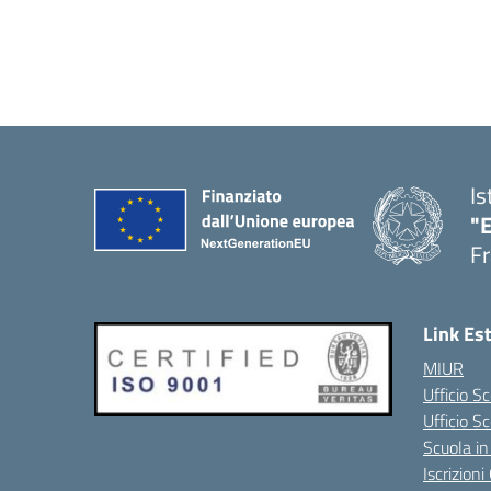
Is
"
Fr
Link Es
MIUR
Ufficio Sc
Ufficio S
Scuola in
Iscrizion