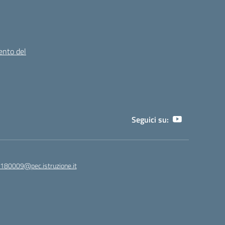
ento del
Seguici su:
180009@pec.istruzione.it